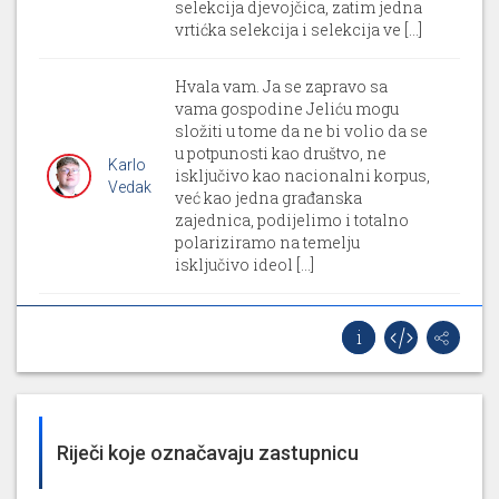
selekcija djevojčica, zatim jedna
vrtićka selekcija i selekcija ve [...]
Hvala vam. Ja se zapravo sa
vama gospodine Jeliću mogu
složiti u tome da ne bi volio da se
u potpunosti kao društvo, ne
Karlo
isključivo kao nacionalni korpus,
Vedak
već kao jedna građanska
zajednica, podijelimo i totalno
polariziramo na temelju
isključivo ideol [...]
Ok. Evo onda se ispričavam. I
Karlo
tražio bih samo pismeni odgovor.
Vedak
Tako je. Hvala zamjenici Dolenec
na zaista vrlo iscrpnom
odgovoru. Ono što bi mene još
Riječi koje označavaju zastupnicu
možda dodatno zanimalo u vezi
Karlo
vašeg odgovora je spomenuli ste