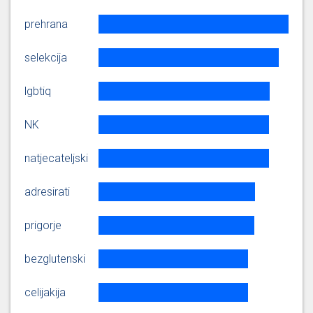
Vedak
zapravo sveobuhvatno opremanje
novih kuhinja pa onda u sklopu
prehrana
toga je li vaš neki dugoročni plan
za r [...]
selekcija
Hvala predsjedniče. Dobar dan
lgbtiq
svima. Svoje pitanje postavljam
gospodinu Tomaševiću iako je
NK
ono u suštini za pročelnika
Karlo
Juroša. Moje pitanje tiče se
Vedak
dostupnosti prehrane djeci sa
natjecateljski
specifičnim potrebama u
gradskim vrtićima i školama.
adresirati
Naime, unatoč inici [...]
prigorje
11. 9. 2025, 3. sjednica Gradske skupštine Grada
Zagreba (Gradska skupština Grada Zagreba)
bezglutenski
Hvala. Hvala vam kolega što ste
celijakija
aktualizirali to vrlo važno pitanje.
Igrom slučaja dolazim iz te