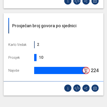
Skupštine, poštovani
gradonačelniče, poštovane
kolegice i kolege, Moram priznat
Karlo
kako me jutrošnja inicijativa za
Vedak
micanje ove točke na neki način
Prosječan broj govora po sjednici
osuknula. Potpuno mi je jasno
kako se radi o političkom folkloru
tj. političkoj ta [...]
2%
2
Karlo Vedak
9.909574468085106%
10
Prosjek
224.25%
224
Najviše