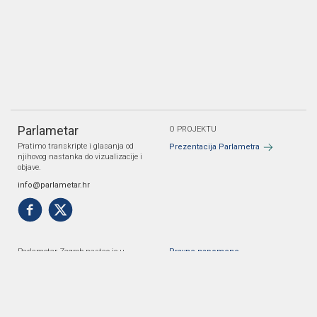
Parlametar
O PROJEKTU
Pratimo transkripte i glasanja od
Prezentacija Parlametra
njihovog nastanka do vizualizacije i
objave.
info@parlametar.hr
Parlametar Zagreb nastao je u
Pravne napomene
suradnji Danes je nov dan i Gonga.