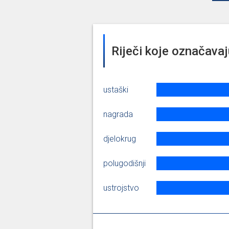
Riječi koje označavaj
ustaški
nagrada
djelokrug
polugodišnji
ustrojstvo