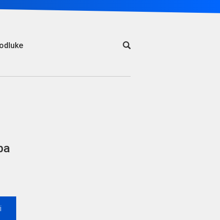
odluke
ba
i