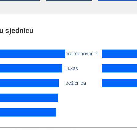
u sjednicu
preimenovanje
Lukas
božićnica