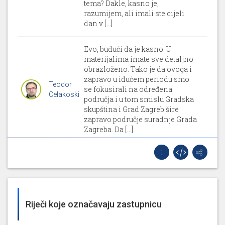
tema? Dakle, kasno je,
razumijem, ali imali ste cijeli
dan v [...]
Evo, budući da je kasno. U
materijalima imate sve detaljno
obrazloženo. Tako je da ovoga i
zapravo u idućem periodu smo
Teodor
se fokusirali na određena
Celakoski
područja i u tom smislu Gradska
skupština i Grad Zagreb šire
zapravo područje suradnje Grada
Zagreba. Da [...]
11. 9. 2025, 3. sjednica Gradske skupštine Grada
Zagreba (Gradska skupština Grada Zagreba)
Biti ću kratak. Ovaj današnji dan
za mene na neki način je
Riječi koje označavaju zastupnicu
završetak jedne duge etape. Tu
etapu smo započeli gotovo