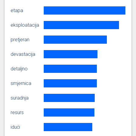
Teodor
uličnim borbama protiv
Celakoski
devastacije javnog prostora,
etapa
protiv pretjerane eksploatacije
javnog prostora ne samo u
eksploatacija
Zagrebu nego i u Hrvatsk [...]
pretjeran
devastacija
detaljno
smjernica
suradnja
resurs
idući