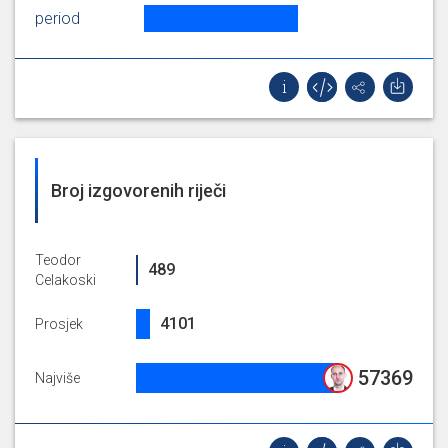
period
Broj izgovorenih riječi
Teodor
489%
489
Celakoski
4100.723404255319%
4101
Prosjek
57369%
57369
Najviše