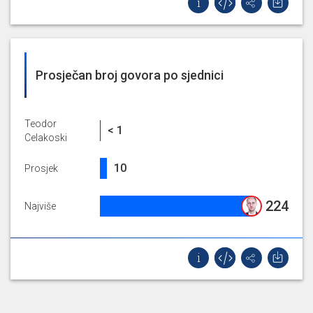
Prosječan broj govora po sjednici
Teodor
0.75%
< 1
Celakoski
9.909574468085106%
10
Prosjek
224.25%
224
Najviše