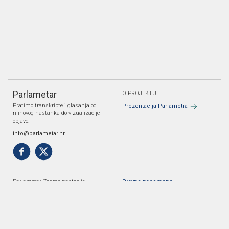
Parlametar
O PROJEKTU
Pratimo transkripte i glasanja od
Prezentacija Parlametra
njihovog nastanka do vizualizacije i
objave.
info@parlametar.hr
Parlametar Zagreb nastao je u
Pravne napomene
suradnji Danes je nov dan i Gonga.