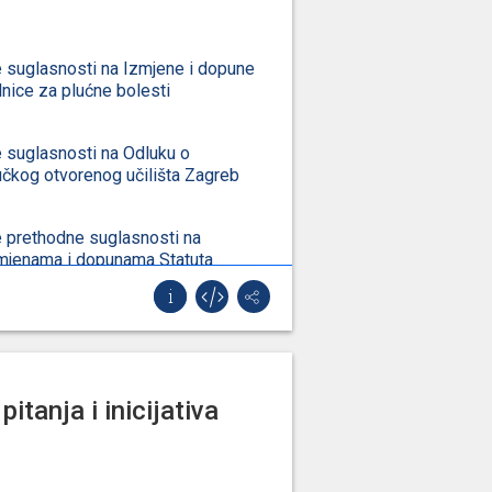
 suglasnosti na Izmjene i dopune
lnice za plućne bolesti
 suglasnosti na Odluku o
čkog otvorenog učilišta Zagreb
 prethodne suglasnosti na
zmjenama i dopunama Statuta
eba
 prethodne suglasnosti na
zmjenama i dopunama Statuta
ja "Klovićevi dvori"
pitanja i inicijativa
anje prethodne suglasnosti na
zmjenama i dopunama Statuta