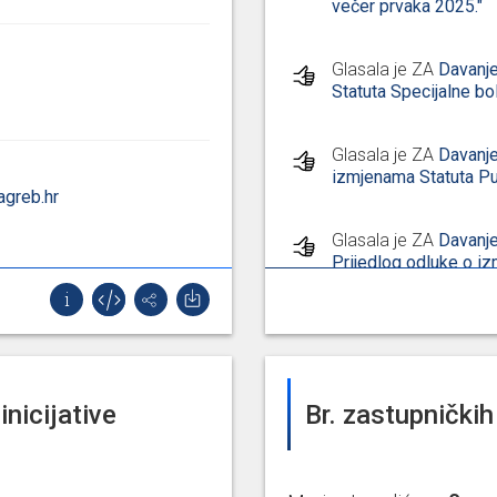
večer prvaka 2025."
Glasala je ZA
Davanje
Statuta Specijalne bo
Glasala je ZA
Davanje
izmjenama Statuta Pu
agreb.hr
Glasala je ZA
Davanje
Prijedlog odluke o i
Knjižnica grada Zagr
Glasala je ZA
Davanje
Prijedlog odluke o i
Javne ustanove Galeri
inicijative
Br. zastupničkih 
Glasala je ZA
01) Dav
Prijedlog odluke o i
0%