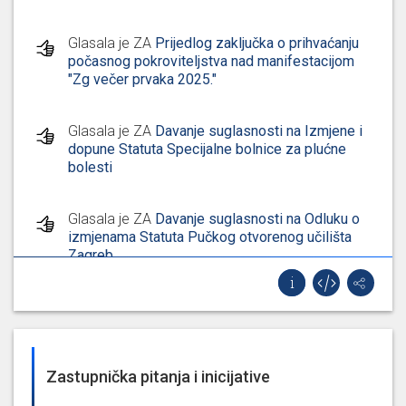
Glasala je ZA
Prijedlog zaključka o prihvaćanju
počasnog pokroviteljstva nad manifestacijom
"Zg večer prvaka 2025."
Glasala je ZA
Davanje suglasnosti na Izmjene i
dopune Statuta Specijalne bolnice za plućne
bolesti
Glasala je ZA
Davanje suglasnosti na Odluku o
izmjenama Statuta Pučkog otvorenog učilišta
Zagreb
Glasala je ZA
Davanje prethodne suglasnosti
na Prijedlog odluke o izmjenama i dopunama
Statuta Knjižnica grada Zagreba
Zastupnička pitanja i inicijative
Glasala je ZA
Davanje prethodne suglasnosti