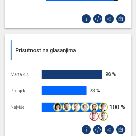
suglasnosti na akciju iz Plana komunalnih
aktivnosti Gradske četvrti Gornja Dubrava u
2025. (uređivanja kolnika u Velikom vrhu,
Mjesni odbor Novoselec)
Prisutnost na glasanjima
98.49624060150376%
98 %
Marta Kiš
72.99454309532696%
73 %
Prosjek
100%
100 %
Najviše