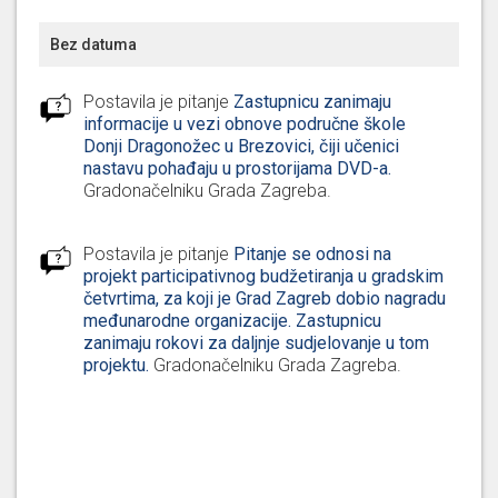
na Prijedlog odluke o izmjenama i dopunama
Statuta Javne ustanove Galerija "Klovićevi
Bez datuma
dvori"
Postavila je pitanje
Zastupnicu zanimaju
Glasala je ZA
01) Davanje prethodne
informacije u vezi obnove područne škole
suglasnosti na Prijedlog odluke o izmjenama i
Donji Dragonožec u Brezovici, čiji učenici
dopunama Statuta Tehničkog muzeja "Nikola
nastavu pohađaju u prostorijama DVD-a.
Tesla" 02) Davanje prethodne suglasnosti na
Gradonačelniku Grada Zagreba
.
Prijedlog odluke o izmjenama i dopunama
Statuta Arheološkog muzeja u Zagrebu 03)
Davanje prethodne suglasnosti na Prijedlog
Postavila je pitanje
Pitanje se odnosi na
odluke o izmjenama i dopunama Statuta
projekt participativnog budžetiranja u gradskim
Etnografskog muzeja 04) Davanje prethodne
četvrtima, za koji je Grad Zagreb dobio nagradu
suglasnosti na Prijedlog odluke o izmjenama i
međunarodne organizacije. Zastupnicu
dopunama Statuta Hrvatskog prirodoslovnog
zanimaju rokovi za daljnje sudjelovanje u tom
muzeja 05) Davanje prethodne suglasnosti na
projektu.
Gradonačelniku Grada Zagreba
.
Prijedlog odluke o izmjenama i dopunama
Statuta Muzeja grada Zagreba 06) Davanje
prethodne suglasnosti na Prijedlog odluke o
izmjenama i dopunama Statuta Muzeja Prigorja
07) Davanje prethodne suglasnosti na
Prijedlog odluke o izmjenama i dopunama