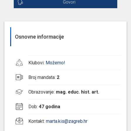
Govori
Osnovne informacije
Klubovi
:
Možemo!
Broj mandata
:
2
Obrazovanje
:
mag. educ. hist. art.
Dob
:
47 godina
Kontakt
:
marta.kis@zagreb.hr