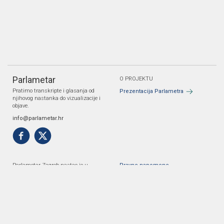
Parlametar
O PROJEKTU
Pratimo transkripte i glasanja od
Prezentacija Parlametra
njihovog nastanka do vizualizacije i
objave.
info@parlametar.hr
Parlametar Zagreb nastao je u
Pravne napomene
suradnji Danes je nov dan i Gonga.