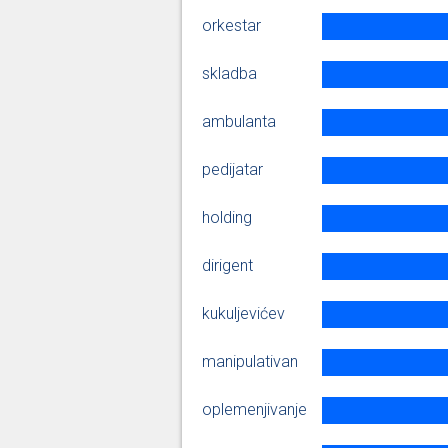
orkestar
Sara Medved
skladba
ambulanta
Sara Medved
pedijatar
Sara Medved
holding
dirigent
Sara Medved
kukuljevićev
manipulativan
oplemenjivanje