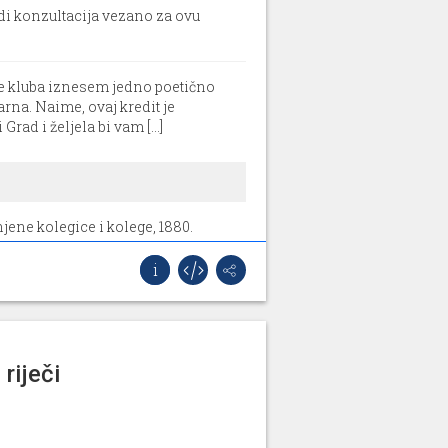
di konzultacija vezano za ovu
me kluba iznesem jedno poetično
arna. Naime, ovaj kredit je
rad i željela bi vam [...]
jene kolegice i kolege, 1880.
rebu procijenjena je na 2 milijuna
oračuna. Tad [...]
o da vi podržavate naš
a SDP-a koja traje već dugi niz
e govorim samo o Gradu Zagr [...]
riječi