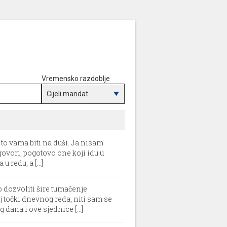
Vremensko razdoblje
e to vama biti na duši. Ja nisam
govori, pogotovo one koji idu u
 redu, a [...]
o dozvoliti šire tumačenje
j točki dnevnog reda, niti sam se
 dana i ove sjednice [...]