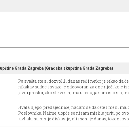
skupštine Grada Zagreba (Gradska skupština Grada Zagreba)
Pa svašta ste si dozvolili danas reć i netko je rekao da ć
nikakav sudac i svako je odgovoran za one riječi koje iz
javni prostor, ako ste vi s njima u redu, ja sam isto s njima u
Hvala lijepo, predsjedniče, nadam se da ćete i meni mal
Poslovnika. Naime, uopće se nisam mislila javiti po ovo
javljala na ranije diskusije, ali meni je danas, tokom ovog