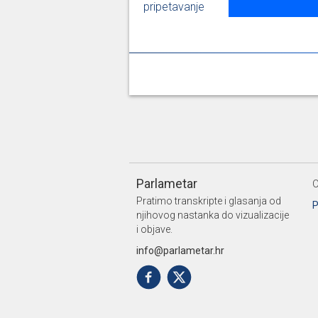
pripetavanje
Parlametar
O
Pratimo transkripte i glasanja od
P
njihovog nastanka do vizualizacije
i objave.
info@parlametar.hr