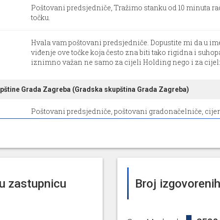
Poštovani predsjedniče, Tražimo stanku od 10 minuta ra
točku.
Hvala vam poštovani predsjedniče. Dopustite mi da u i
viđenje ove točke koja često zna biti tako rigidna i suhop
iznimno važan ne samo za cijeli Holding nego i za cijeli G
kupštine Grada Zagreba (Gradska skupština Grada Zagreba)
Poštovani predsjedniče, poštovani gradonačelniče, cijen
poslije velikog potresa ukupna šteta nastala u Gradu Zag
forinti i to je bilo četiri puta više od tadašnjeg Gradskog pr
Hvala predsjedniče. Evo kolega Periša meni je jako drag
amandman. Ja bih samo željela podsjetiti da je to politik
godina. Već od 2022. su mnogi naši lokalni zastupnici, n
ju zastupnicu
Broj izgovorenih 
kupštine Grada Zagreba (Gradska skupština Grada Zagreba)
2538%