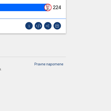
224.25%
224
Pravne napomene
a.