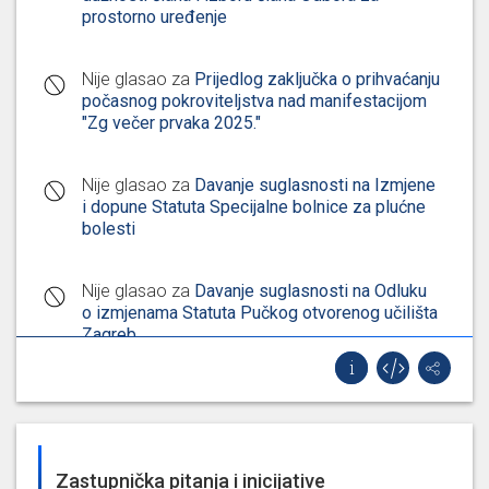
prostorno uređenje
Nije glasao za
Prijedlog zaključka o prihvaćanju
počasnog pokroviteljstva nad manifestacijom
"Zg večer prvaka 2025."
Nije glasao za
Davanje suglasnosti na Izmjene
i dopune Statuta Specijalne bolnice za plućne
bolesti
Nije glasao za
Davanje suglasnosti na Odluku
o izmjenama Statuta Pučkog otvorenog učilišta
Zagreb
Nije glasao za
Davanje prethodne suglasnosti
na Prijedlog odluke o izmjenama i dopunama
Statuta Knjižnica grada Zagreba
Zastupnička pitanja i inicijative