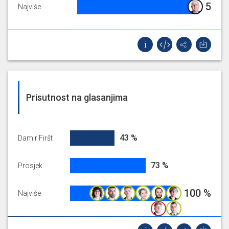
5%
5
Najviše
Nije glasao za
Prijedlog zaključka o davanju
suglasnosti na akciju iz Plana komunalnih
aktivnosti Gradske četvrti Gornja Dubrava u
2025. (uređivanja kolnika u Velikom vrhu,
Mjesni odbor Novoselec)
Prisutnost na glasanjima
42.857142857142854%
43 %
Damir Firšt
72.99454309532696%
73 %
Prosjek
100%
100 %
Najviše