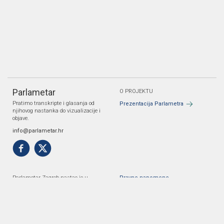
Parlametar
O PROJEKTU
Pratimo transkripte i glasanja od
Prezentacija Parlametra
njihovog nastanka do vizualizacije i
objave.
info@parlametar.hr
Parlametar Zagreb nastao je u
Pravne napomene
suradnji Danes je nov dan i Gonga.