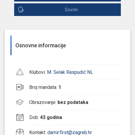
Govori
Osnovne informacije
Klubovi
:
M. Selak Raspudić NL
Broj mandata
:
1
Obrazovanje
:
bez podataka
Dob
:
43 godina
Kontakt
:
damir.first@zagreb.hr