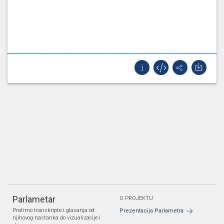
Parlametar
O PROJEKTU
Pratimo transkripte i glasanja od
Prezentacija Parlametra
njihovog nastanka do vizualizacije i