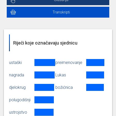
Transkripti
Riječi koje označavaju sjednicu
ustaški
preimenovanje
nagrada
Lukas
djelokrug
božićnica
polugodišnji
ustrojstvo