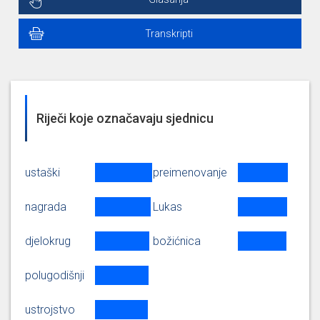
Transkripti
Riječi koje označavaju sjednicu
ustaški
preimenovanje
nagrada
Lukas
djelokrug
božićnica
polugodišnji
ustrojstvo