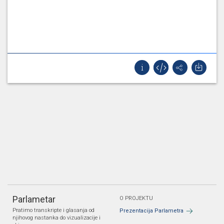
Parlametar
O PROJEKTU
Pratimo transkripte i glasanja od
Prezentacija Parlametra
njihovog nastanka do vizualizacije i