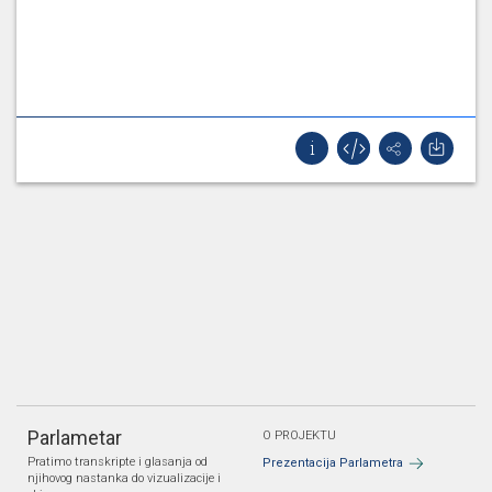
Parlametar
O PROJEKTU
Pratimo transkripte i glasanja od
Prezentacija Parlametra
njihovog nastanka do vizualizacije i