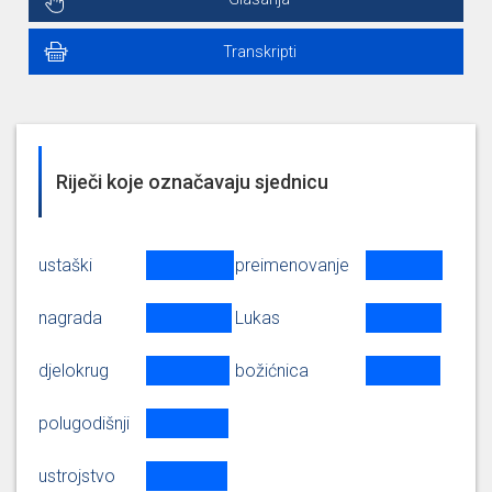
Transkripti
Riječi koje označavaju sjednicu
ustaški
preimenovanje
nagrada
Lukas
djelokrug
božićnica
polugodišnji
ustrojstvo