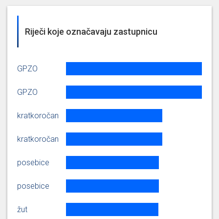
verbalni zlostavljači bit ću
kratak. Što se tiče projektiranja
autobusne stanice u Čehima
Riječi koje označavaju zastupnicu
ono što znam da recimo u
Tomislav
Brezovici i Novom Zagrebu
Tomašević
zapad obično budu problemi sa
standardima i imovinsko-
GPZO
pravnim odnosima, kao prvo če
[...]
GPZO
Evo sad se ......(Ne razumije
kratkoročan
se.)...... mikrofon. Ravnatelj
Božić je objasnio što se tiče
postupka oko gospodarenja
kratkoročan
Tomislav
otpadom, znači on je paralelni
Tomašević
postupak koji vjerujem da će taj,
posebice
te izmjene Prostornog plana
doći sljedeće godine u Gradsku
skupštinu [...]
posebice
žut
Znači, na žalost direktor