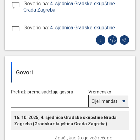
Govorio na:
4. sjednica Gradske skupštine
Grada Zagreba
Govorio na:
4. sjednica Gradske skupštine
Grada Zagreba
Govorio na:
4. sjednica Gradske skupštine
Grada Zagreba
Govori
Govorio na:
4. sjednica Gradske skupštine
Grada Zagreba
Pretraži prema sadržaju govora
Vremensko
razdoblje
Govorio na:
4. sjednica Gradske skupštine
Grada Zagreba
16. 10. 2025, 4. sjednica Gradske skupštine Grada
Zagreba (Gradska skupština Grada Zagreba)
Znači, kao što je već rečeno