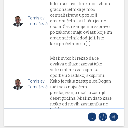
bilo u sustavu direktnog izbora
gradonačelnika je moć
centralizirana u poziciji
Tomislav
gradonačelnika i baš u jednoj
Tomašević
osobi. Čak i zamjenici zapravo
po zakonu imaju ovlasti koje im
gradonačelnik dodijeli. Isto
tako pročelnici su [...]
Mislim tko bi rekao da će
ovakva odluka izazvat tako
veliki interes zastupnika
oporbe u Gradskoj skupštini.
Kako je rekla zastupnica Dogan
Tomislav
radi se o najvećem
Tomašević
preslagivanju moći u zadnjih
deset godina. Mislim da to kaže
netko od novih zastupnika ne
bi [...]
Mislim to kažu uvijek svi